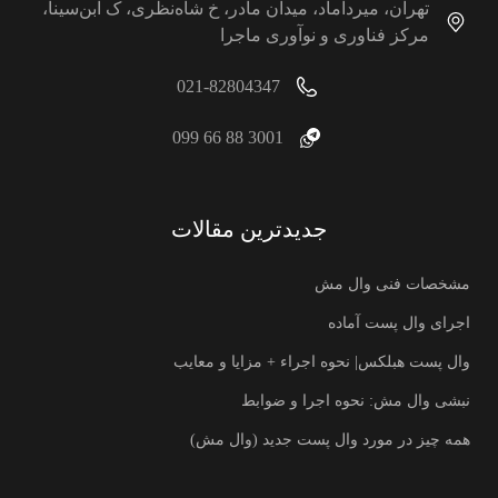
تهران، میرداماد، میدان مادر، خ شاه‌نظری، ک ابن‌سینا،
مرکز فناوری و نوآوری ماجرا
021-82804347
3001 88 66 099
جدیدترین مقالات
مشخصات فنی وال مش
اجرای وال پست آماده
وال پست هبلکس| نحوه اجراء + مزایا و معایب
نبشی وال مش: نحوه اجرا و ضوابط
همه چیز در مورد وال پست جدید (وال مش)