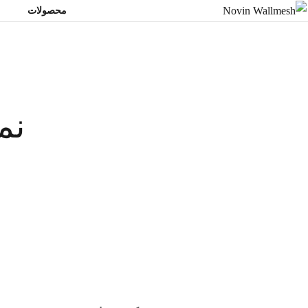
محصولات
و
نم