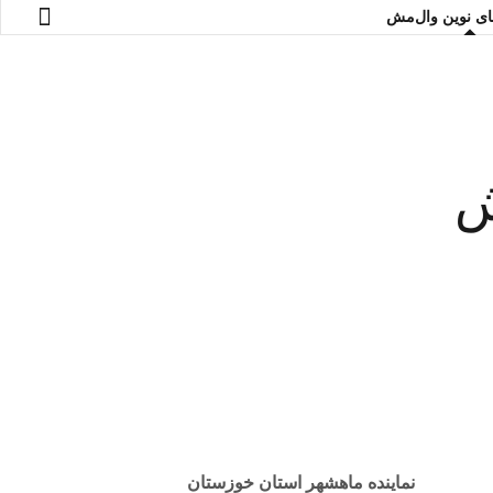
های نوین وال‌مش
ش
نماینده ماهشهر استان خوزستان