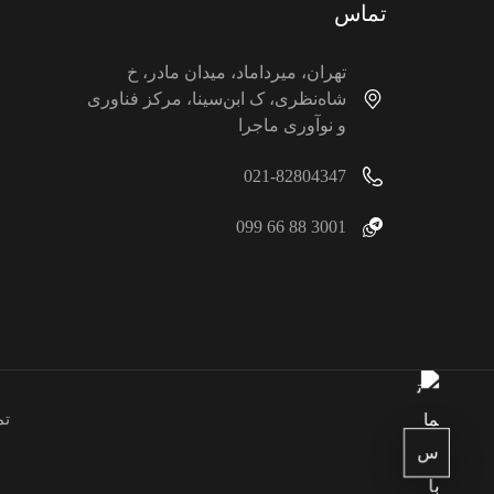
تماس
تهران، میرداماد، میدان مادر، خ
شاه‌نظری، ک ابن‌سینا، مرکز فناوری
و نوآوری ماجرا
021-82804347
3001 88 66 099
تم