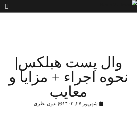
وال پست هبلکس|
نحوه اجراء + مزایا و
معایب
شهریور ۲۷, ۱۴۰۳
بدون نظری