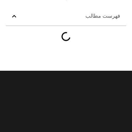
فهرست مطالب
021-82804347
مشاوره رایگان