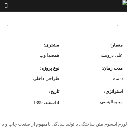
معمار:
مشتری:
علی درویشی
همصدا وب
مدت زمان:
نوع پروژه:
6 ماه
طراحی داخلی
استراتژی:
تاریخ:
مینیمالیستی
4 اسفند، 1399
لورم ایپسوم متن ساختگی با تولید سادگی نامفهوم از صنعت چاپ و با