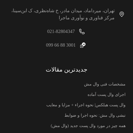
تهران، میرداماد، میدان مادر، خ شاه‌نظری، ک ابن‌سینا،
مرکز فناوری و نوآوری ماجرا
021-82804347
3001 88 66 099
جدیدترین مقالات
مشخصات فنی وال مش
اجرای وال پست آماده
وال پست هبلکس| نحوه اجراء + مزایا و معایب
نبشی وال مش: نحوه اجرا و ضوابط
همه چیز در مورد وال پست جدید (وال مش)