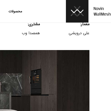
محصولات
معمار:
مشتری:
علی درویشی
همصدا وب