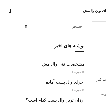
های نوین وال‌مش
نوشته های اخیر
مشخصات فنی وال مش
18 مهر 1403
داکثر
اجرای وال پست آماده
15 مهر 1403
و…
ارزان ترین وال پست کدام است؟