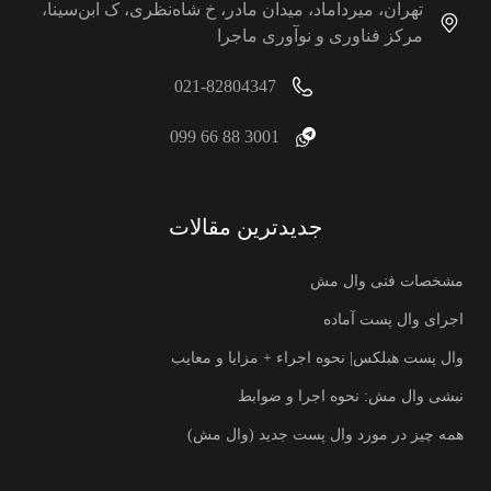
تهران، میرداماد، میدان مادر، خ شاه‌نظری، ک ابن‌سینا،
مرکز فناوری و نوآوری ماجرا
021-82804347
3001 88 66 099
جدیدترین مقالات
مشخصات فنی وال مش
اجرای وال پست آماده
وال پست هبلکس| نحوه اجراء + مزایا و معایب
نبشی وال مش: نحوه اجرا و ضوابط
همه چیز در مورد وال پست جدید (وال مش)