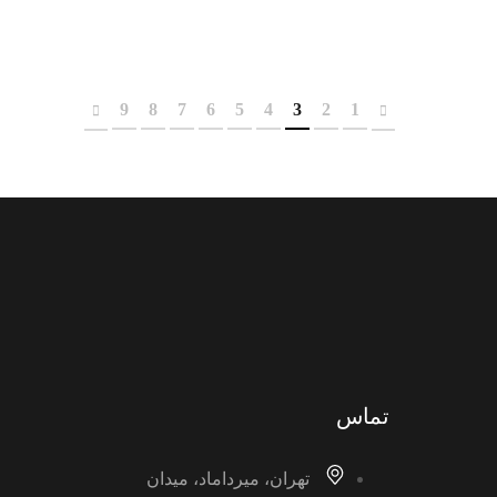
9
8
7
6
5
4
3
2
1
تماس
تهران، میرداماد، میدان