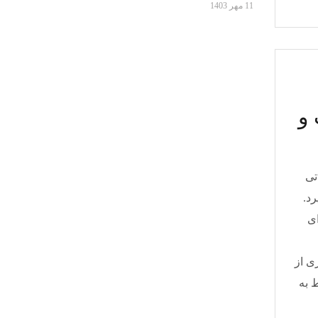
11 مهر 1403
و
تی
د.
ی
ری از
 به