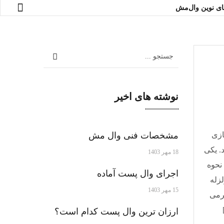
های نوین وال‌مش
نوشته های اخیر
ازی
مشخصات فنی وال مش
. یکی
18 مهر 1403
نحوه
اجرای وال پست آماده
لزله
15 مهر 1403
ن سال 1403 برای وال مش 160 گرمی
ارزان ترین وال پست کدام است؟