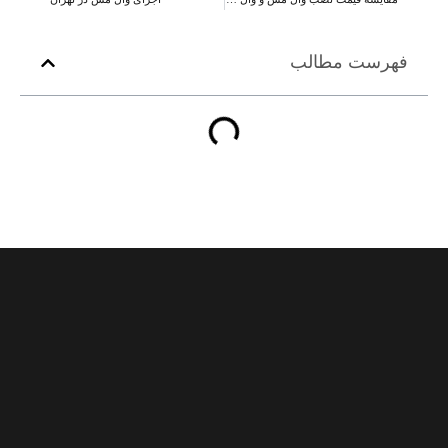
فهرست مطالب
021-82804347
مشاوره رایگان