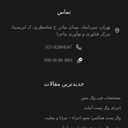
تماس
تهران، میرداماد، میدان مادر، خ شاه‌نظری، ک ابن‌سینا،
مرکز فناوری و نوآوری ماجرا
021-82804347
3001 88 66 099
جدیدترین مقالات
مشخصات فنی وال مش
اجرای وال پست آماده
وال پست هبلکس| نحوه اجراء + مزایا و معایب
نبشی وال مش: نحوه اجرا و ضوابط