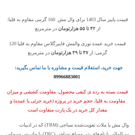
قیمت پاییز سال 1403 برای وال مش 160 گرمی مقاوم به قلیا:
از
۴۲ تا ۵۵ هزارتومان
در مترمربع
قیمت خرید عمده توری والمش فایبرگلاس مقاوم به قلیا 120
گرمی: از
۳۷ تا ۴۹ هزارتومان
در مترمربع
جهت خرید، استعلام قیمت و مشاوره با ما تماس بگیرید:
09966883001
قیمت بسته به رده ی کیفی محصول، مقاومت کششی و میزان
مقاومت به قلیا، حجم خرید در پروژه (خرید جزئی یا عمده) و
مقدار کل خرید در یک پارت متفاوت است
وال مش یا ملات‌ تقویت‌شده نساجی (TRM) که در ادبیات
بین‌المللی با نام‌های بتن مسلح نساجی (TRC) یا ماتریس سیمانی